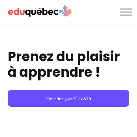
A propos de nous
Nous contacter
Accès à la plateforme
Prenez du plaisir
à apprendre !
S'inscrire
CA$29
CA$139