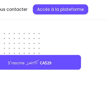
us contacter
Accès à la plateforme
S'inscrire
CA$29
CA$139