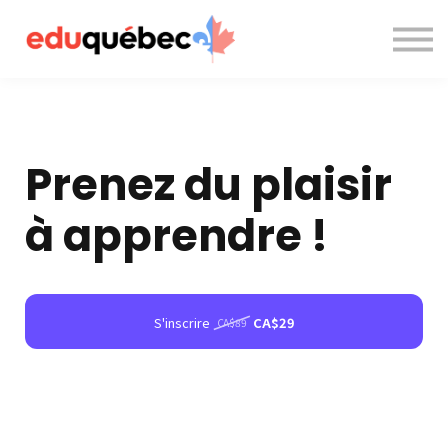
A propos de nous
Nous contacter
Accès à la plateforme
Prenez du plaisir
à apprendre !
S'inscrire
CA$29
CA$89