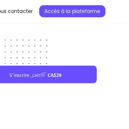
us contacter
Accès à la plateforme
S'inscrire
CA$29
CA$139