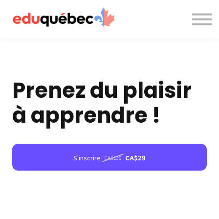
A propos de nous
Nous contacter
Accès à la plateforme
Prenez du plaisir
à apprendre !
S'inscrire
CA$29
CA$139