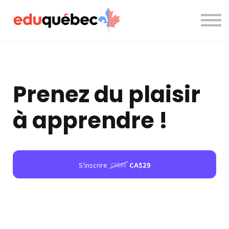
A propos de nous
Nous contacter
Accès à la plateforme
Prenez du plaisir
à apprendre !
S'inscrire
CA$29
CA$89