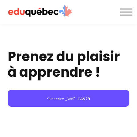
A propos de nous
Nous contacter
Accès à la plateforme
Prenez du plaisir
à apprendre !
S'inscrire
CA$29
CA$89