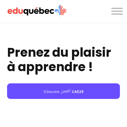
A propos de nous
Nous contacter
Accès à la plateforme
Prenez du plaisir
à apprendre !
S'inscrire
CA$29
CA$89