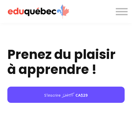
A propos de nous
Nous contacter
Accès à la plateforme
Prenez du plaisir
à apprendre !
S'inscrire
CA$29
CA$139