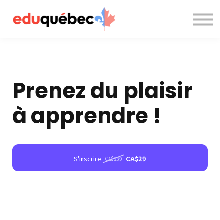
A propos de nous
Nous contacter
Accès à la plateforme
Prenez du plaisir
à apprendre !
S'inscrire
CA$29
CA$139