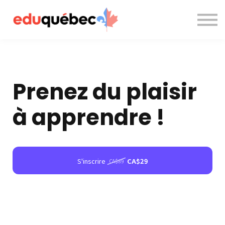
A propos de nous
Nous contacter
Accès à la plateforme
Prenez du plaisir
à apprendre !
S'inscrire
CA$29
CA$89