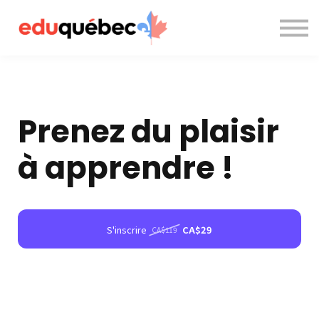
A propos de nous
Nous contacter
Accès à la plateforme
Prenez du plaisir
à apprendre !
S'inscrire
CA$29
CA$119