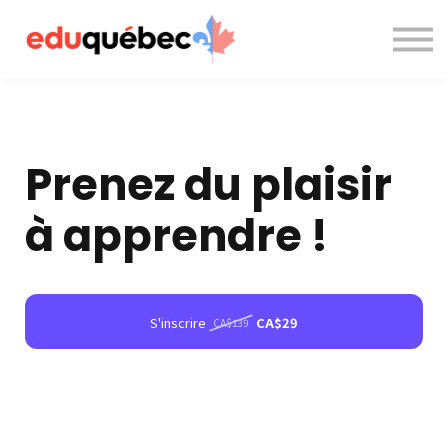
A propos de nous
Nous contacter
Accès à la plateforme
Prenez du plaisir
à apprendre !
S'inscrire
CA$29
CA$139