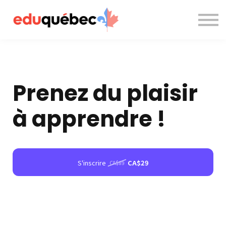
A propos de nous
Nous contacter
Accès à la plateforme
Prenez du plaisir
à apprendre !
S'inscrire
CA$29
CA$89